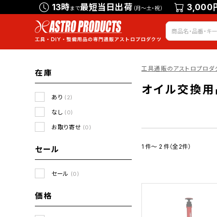
13時
最短当日出荷
3,000
まで
（月～土・祝）
工具通販のアストロプロダ
在庫
オイル交換用
あり
(2)
なし
(0)
お取り寄せ
(0)
1 件～ 2 件（全2件）
セール
セール
(0)
価格