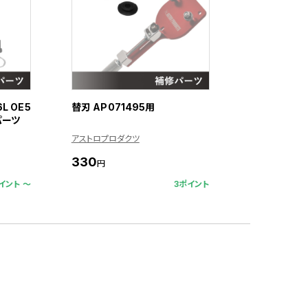
L OE5
替刃 AP071495用
パーツ
アストロプロダクツ
330
円
イント 〜
3ポイント