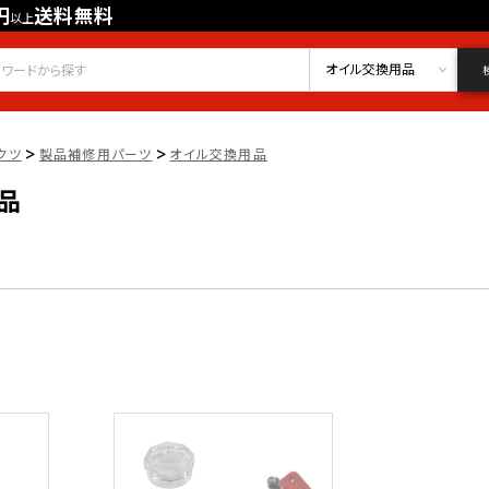
円
送料無料
以上
会員登録
ログイン
お気に入り
オイル交換用品
>
>
クツ
製品補修用パーツ
オイル交換用品
品