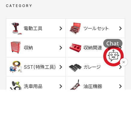
CATEGORY
電動工具
ツールセット
収納
収納関連
SST(特殊工具)
ガレージ
洗車用品
油圧機器
エアコンプレッサ
エアツール
ー
トルクレンチ
ソケット