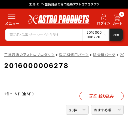
工具・DIY・整備用品の専門通販アストロプロダクツ
0
2016000
検索
006278
工具通販のアストロプロダクツ
>
製品補修用パーツ
>
除雪機パーツ
>
201
2016000006278
1 件～ 6 件（全6件）
絞り込み