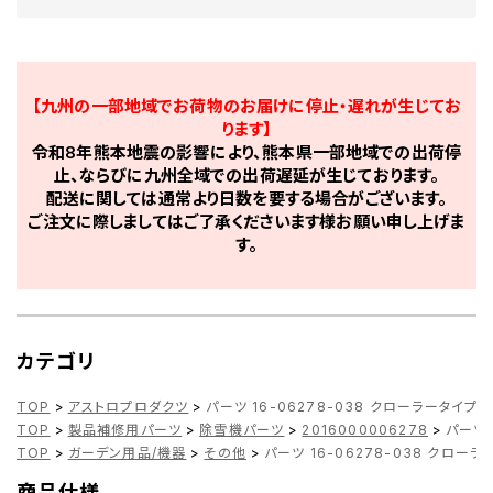
【九州の一部地域でお荷物のお届けに停止・遅れが生じてお
ります】
令和8年熊本地震の影響により、熊本県一部地域での出荷停
止、ならびに九州全域での出荷遅延が生じております。
配送に関しては通常より日数を要する場合がございます。
ご注文に際しましてはご了承くださいます様お願い申し上げま
す。
カテゴリ
TOP
>
アストロプロダクツ
>
パーツ 16-06278-038 クローラータイ
TOP
>
製品補修用パーツ
>
除雪機パーツ
>
2016000006278
>
パーツ 
TOP
>
ガーデン用品/機器
>
その他
>
パーツ 16-06278-038 クロ
商品仕様