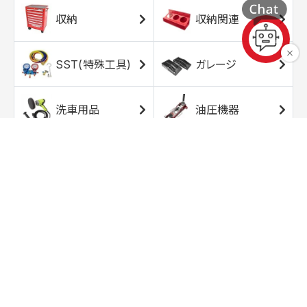
収納
収納関連
SST(特殊工具)
ガレージ
洗車用品
油圧機器
エアコンプレッサ
エアツール
ー
トルクレンチ
ソケット
ラチェット/スピン
レンチ/スパナ
ナー
バイク用工具/用
オイル交換用品
品