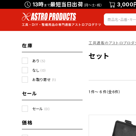
13時
最短当日出荷
3,000
まで
（月～土・祝）
工具通販のアストロプロダ
在庫
セット
あり
(5)
なし
(0)
お取り寄せ
(1)
1 件～ 6 件（全6件）
セール
セール
(0)
価格