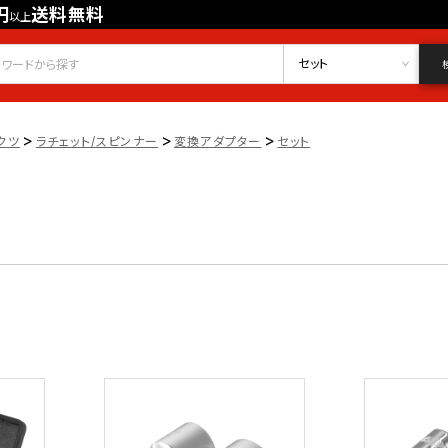
円
送料無料
以上
会員登録
ログイン
お気に入り
セット
>
>
>
クツ
ラチェット/スピンナー
変換アダプター
セット