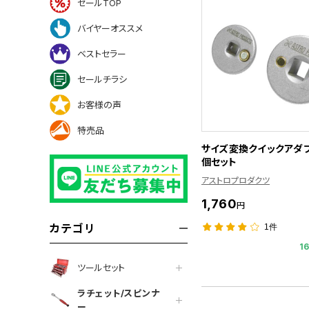
セールTOP
バイヤーオススメ
ベストセラー
セールチラシ
お客様の声
特売品
サイズ変換クイックアダプ
個セット
アストロプロダクツ
1,760
円
カテゴリ
1件
1
ツールセット
ラチェット/スピンナ
ー