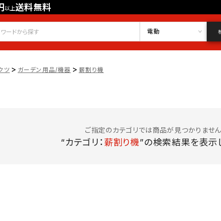
円
送料無料
以上
会員登録
ログイン
お気に入り
電動
>
>
クツ
ガーデン用品/機器
薪割り機
ご指定のカテゴリでは商品が見つかりません
“カテゴリ：
薪割り機
”の検索結果を表示し