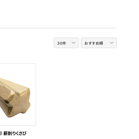
形 薪割りくさび