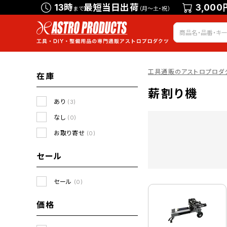
13時
最短当日出荷
3,000
まで
（月～土・祝）
工具通販のアストロプロダ
在庫
薪割り機
あり
(3)
なし
(0)
お取り寄せ
(0)
セール
セール
(0)
価格