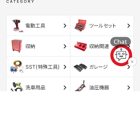
CATEGORY
電動工具
ツールセット
収納
収納関連
SST(特殊工具)
ガレージ
洗車用品
油圧機器
エアコンプレッサ
エアツール
ー
トルクレンチ
ソケット