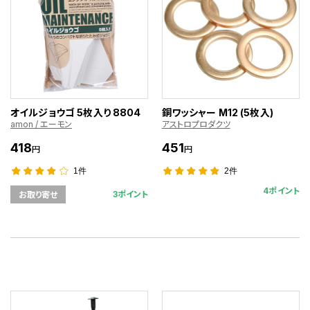
オイルジョウゴ 5枚入り 8804
銅ワッシャー M12 (5枚入)
amon / エーモン
アストロプロダクツ
418
451
円
円
1件
2件
4ポイント
3ポイント
お取り寄せ