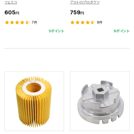
フェスコ
アストロプロダクツ
605
759
円
円
7件
9件
5ポイント
6ポイント