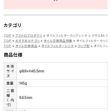
カテゴリ
TOP
>
アストロプロダクツ
>
オイルフィルターカップレンチ レクサス&トヨ
TOP
>
おすすめカテゴリ
>
オイル交換用品特集
>
オイルフィルターカップレ
TOP
>
オイル交換用品
>
オイルフィルターレンチ
>
カップ型
>
オイルフィル
商品仕様
本体
サイ
φ89×H45.5mm
ズ
重量
145g
二面
幅
64.5mm
（内
寸）