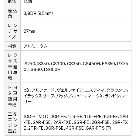
形状
14角
差込
3/8DR（9.5mm）
角
レン
チサ
27mm
イズ
材質
アルミニウム
レク
サス
IS250、IS350、GS300、GS350、GS450H、ES350、RX35
車適
0、LS460、LS600H
用車
種
トヨ
bB、アルファード、ヴェルファイア、エスティマ、クラウン、ハ
タ車
イラックスサーフ、パッソ、ハリヤー、マークX、ランドクルー
適用
ザー
車種
主な
1GD-FTV（T）、1GR-FE、1TR-FE、1TR-FPE、1UR-FE、2AR
エン
-FE、2AR-FSE、2AR-FXE、2GR-FE、2GR-FSE、2GR-FX
ジン
E、2TR-FE、3GR-FSE、4GR-FSE、8AR-FTS（T）
型式