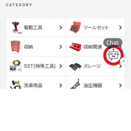
CATEGORY
電動工具
ツールセット
収納
収納関連
SST(特殊工具)
ガレージ
洗車用品
油圧機器
エアコンプレッサ
エアツール
ー
トルクレンチ
ソケット