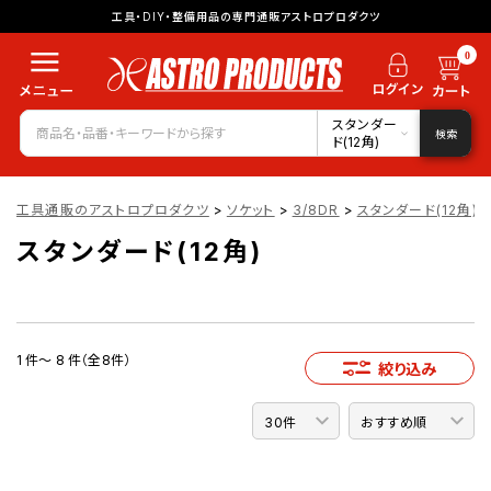
工具・DIY・整備用品の専門通販アストロプロダクツ
0
スタンダー
検索
ド(12角)
工具通販のアストロプロダクツ
>
ソケット
>
3/8DR
>
スタンダード(12角)
スタンダード(12角)
1 件～ 8 件（全8件）
絞り込み