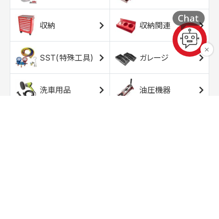
収納
収納関連
SST(特殊工具)
ガレージ
洗車用品
油圧機器
エアコンプレッサ
エアツール
ー
トルクレンチ
ソケット
ラチェット/スピン
レンチ/スパナ
ナー
バイク用工具/用
オイル交換用品