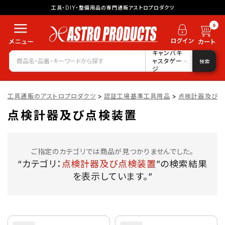
工具・DIY・整備用品の専門通販アストロプロダクツ
0
キャンバキ
ャスタゲー
検索
ジ
工具通販のアストロプロダクツ
>
認証工場基準工具用品
>
点検計器及び点
点検計器及び点検装置
ご指定のカテゴリでは商品が見つかりませんでした。
“カテゴリ：
点検計器及び点検装置
”の検索結果
を表示しています。”