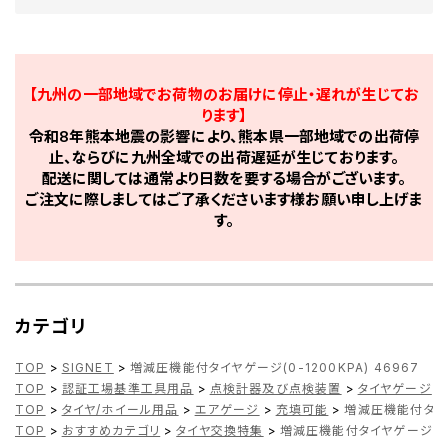
【九州の一部地域でお荷物のお届けに停止・遅れが生じてお
ります】
令和8年熊本地震の影響により、熊本県一部地域での出荷停
止、ならびに九州全域での出荷遅延が生じております。
配送に関しては通常より日数を要する場合がございます。
ご注文に際しましてはご了承くださいます様お願い申し上げま
す。
カテゴリ
TOP
>
SIGNET
>
増減圧機能付タイヤゲージ(0-1200KPA) 46967
TOP
>
認証工場基準工具用品
>
点検計器及び点検装置
>
タイヤゲージ
>
TOP
>
タイヤ/ホイール用品
>
エアゲージ
>
充填可能
>
増減圧機能付タイヤゲ
TOP
>
おすすめカテゴリ
>
タイヤ交換特集
>
増減圧機能付タイヤゲージ(0-1