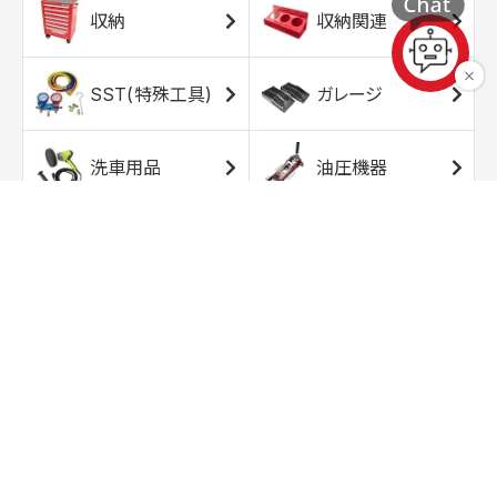
収納
収納関連
SST(特殊工具)
ガレージ
洗車用品
油圧機器
エアコンプレッサ
エアツール
ー
トルクレンチ
ソケット
ラチェット/スピン
レンチ/スパナ
ナー
バイク用工具/用
オイル交換用品
品