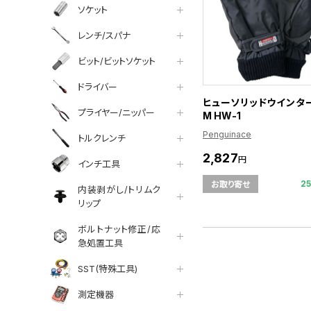
ソケット
レンチ/スパナ
ビット/ビットソケット
ドライバー
ヒューソリッドウインター
プライヤー/ニッパー
M HW-1
Penguinace
トルクレンチ
2,827
円
インチ工具
2
お取り寄せ
内装剥がし/トリムク
リップ
ボルトナット修正/応
急処置工具
SST(特殊工具)
測定機器