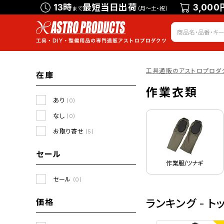
13時
最短当日出荷
3,000
まで
（月～土・祝）
工具通販のアストロプロダ
在庫
作業衣類
あり
(0)
なし
(0)
お取り寄せ
(5)
セール
作業服/ツナギ
セール
(0)
価格
ランキング - ト