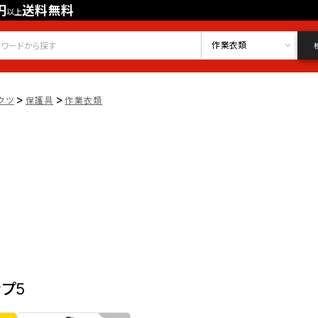
円
送料無料
以上
会員登録
ログイン
お気に入り
作業衣類
>
>
クツ
保護具
作業衣類
ップ5