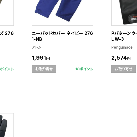
 276
ニーパッドカバー ネイビー 276
Pパターンウイ
1-NB
L W-3
アトム
Penguinace
1,991
2,574
円
円
8ポイント
18ポイント
お取り寄せ
お取り寄せ