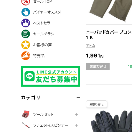
セールTOP
バイヤーオススメ
ベストセラー
ニーパッドカバー ブロンズ
セールチラシ
1-B
お客様の声
アトム
1,991
特売品
円
1
お取り寄せ
カテゴリ
お取り寄せ
ツールセット
ラチェット/スピンナー