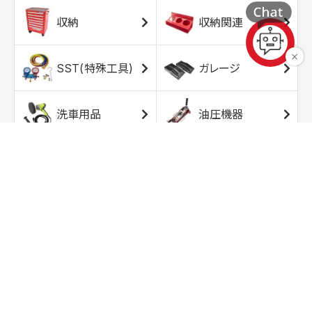
収納
収納関連
SST(特殊工具)
ガレージ
洗車用品
油圧機器
エアコンプレッサ
エアツール
ー
トルクレンチ
ソケット
ラチェット/スピン
レンチ/スパナ
ナー
バイク用工具/用
オイル交換用品
品