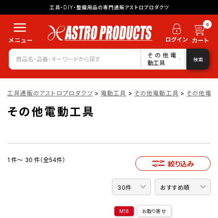
工具・DIY・整備用品の専門通販アストロプロダクツ
0
その他電
検索
動工具
工具通販のアストロプロダクツ
>
電動工具
>
その他電動工具
>
その他電
その他電動工具
1 件～ 30 件（全54件）
絞り込み
M18
お取り寄せ