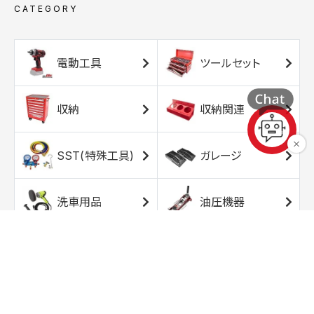
CATEGORY
電動工具
ツールセット
収納
収納関連
SST(特殊工具)
ガレージ
洗車用品
油圧機器
エアコンプレッサ
エアツール
ー
トルクレンチ
ソケット