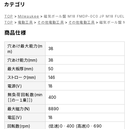
カテゴリ
TOP
>
Milwaukee
>
磁気ボール盤 M18 FMDP-0C0 JP M18 FUEL
TOP
>
電動工具
>
その他電動工具
>
その他電動工具
>
磁気ボール盤 M18 
商品仕様
穴あけ最大能力(m
38
m)
穴あけ能力(mm)
38
最大板厚(mm)
50
ストローク(mm)
146
電源(V)
18
無負荷回転数(min
400
［［の－１乗］］)
最大磁力(N)
8890
電圧(V)
18
回転数(rpm)
(低速)0‐400 (高速)0‐690