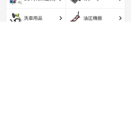
洗車用品
油圧機器
エアコンプレッサ
エアツール
ー
トルクレンチ
ソケット
ラチェット/スピン
レンチ/スパナ
ナー
バイク用工具/用
オイル交換用品
品
ワークライト/ト
研磨/研削用品
ーチライト