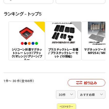
ランキング - トップ5
1
2
シリコーン折畳マグネッ
プラスチックトレー各種
マグネットツール
トトレー レッド/ブラッ
/ プラスチックトレー セ
MP254 / MP8
ク/オレンジ/グリーン/ブ
ット (10個組)
ルー
1 件～ 30 件（全166件）
絞り込み
ベストセラー