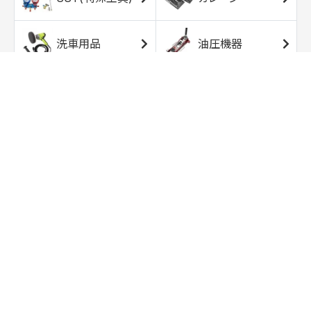
洗車用品
油圧機器
エアコンプレッサ
エアツール
ー
トルクレンチ
ソケット
ラチェット/スピン
レンチ/スパナ
ナー
バイク用工具/用
オイル交換用品
品
ワークライト/ト
研磨/研削用品
ーチライト