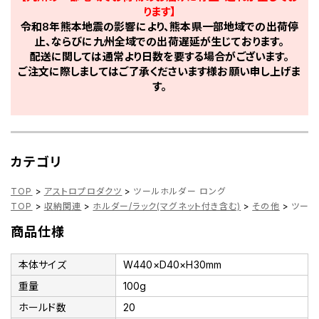
ります】
令和8年熊本地震の影響により、熊本県一部地域での出荷停
止、ならびに九州全域での出荷遅延が生じております。
配送に関しては通常より日数を要する場合がございます。
ご注文に際しましてはご了承くださいます様お願い申し上げま
す。
カテゴリ
TOP
>
アストロプロダクツ
>
ツールホルダー ロング
TOP
>
収納関連
>
ホルダー/ラック(マグネット付き含む)
>
その他
>
ツール
商品仕様
本体サイズ
W440×D40×H30mm
重量
100g
ホールド数
20