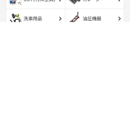
洗車用品
油圧機器
エアコンプレッサ
エアツール
ー
トルクレンチ
ソケット
ラチェット/スピン
レンチ/スパナ
ナー
バイク用工具/用
オイル交換用品
品
ワークライト/ト
研磨/研削用品
ーチライト