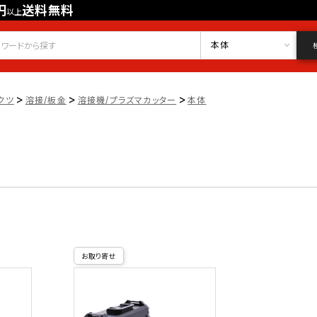
円
送料無料
以上
会員登録
ログイン
お気に入り
本体
>
>
>
クツ
溶接/板金
溶接機/プラズマカッター
本体
お取り寄せ