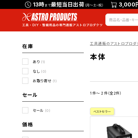
13時
最短当日出荷
3,000
まで
（月～土・祝）
工具通販のアストロプロダ
在庫
本体
あり
(1)
なし
(0)
お取り寄せ
(1)
1 件～ 2 件（全2件）
セール
セール
(0)
ベストセラー
価格