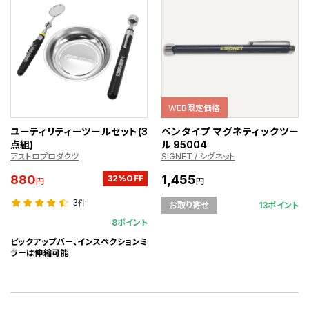
WEB限定価格
ユーティリティーツールセット(3
ペンタイプ マグネティックツー
点組)
ル 95004
アストロプロダクツ
SIGNET / シグネット
880
1,455
32%OFF
円
円
3件
13ポイント
お取り寄せ
8ポイント
ピックアップバー、インスペクションミ
ラーは伸縮可能