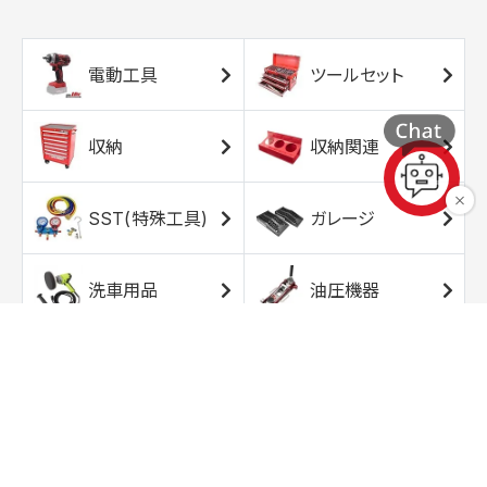
電動工具
ツールセット
収納
収納関連
SST(特殊工具)
ガレージ
洗車用品
油圧機器
エアコンプレッサ
エアツール
ー
トルクレンチ
ソケット