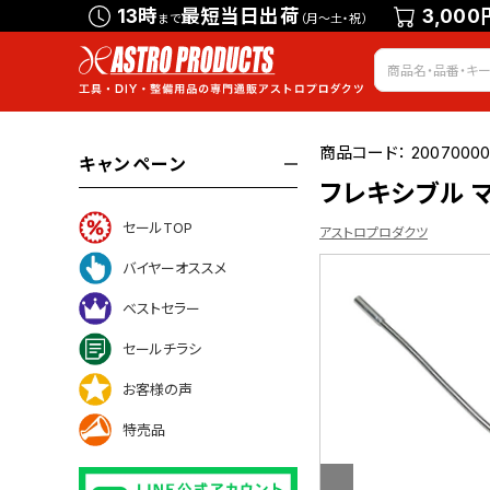
13時
最短当日出荷
3,000
まで
（月～土・祝）
商品コード：
20070000
キャンペーン
フレキシブル 
セールTOP
アストロプロダクツ
バイヤーオススメ
ベストセラー
いて
セールチラシ
お客様の声
特売品