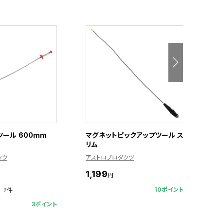
ツール 600mm
マグネットピックアップツール ス
リム
クツ
アストロプロダクツ
ア
1,199
円
10ポイント
2件
3ポイント