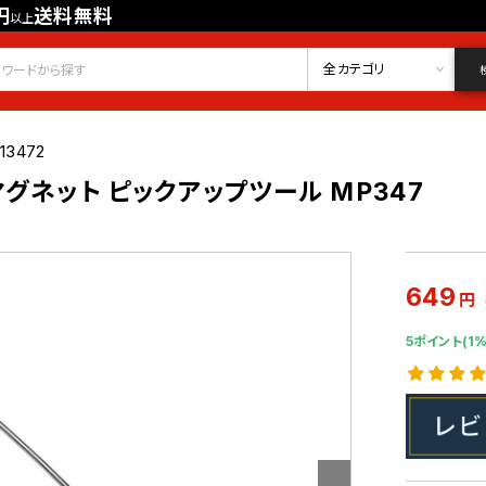
円
送料無料
以上
会員登録
ログイン
お気に入り
全カテゴリ
13472
マグネット ピックアップツール MP347
649
円
5ポイント(1%