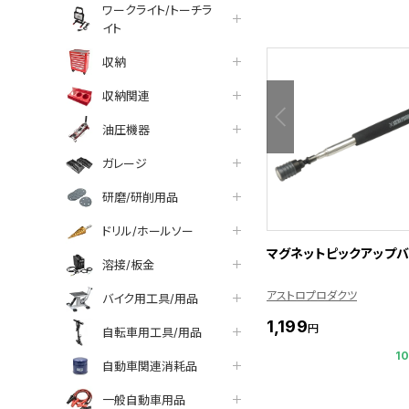
ワークライト/トーチラ
イト
収納
収納関連
油圧機器
ガレージ
研磨/研削用品
ドリル/ホールソー
マグネットピックアップバ
溶接/板金
アストロプロダクツ
バイク用工具/用品
1,199
円
自転車用工具/用品
1
自動車関連消耗品
一般自動車用品