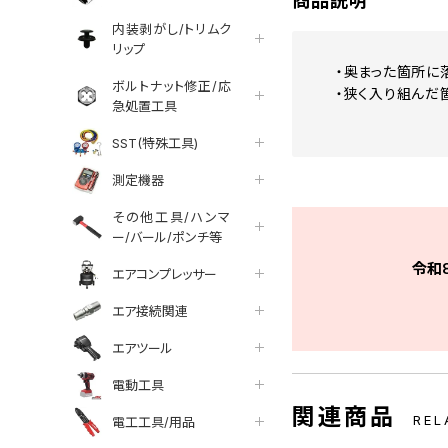
商品説明
内装剥がし/トリムク
リップ
・奥まった箇所に
ボルトナット修正/応
・狭く入り組んだ
急処置工具
SST(特殊工具)
測定機器
その他工具/ハンマ
ー/バール/ポンチ等
令和
エアコンプレッサー
エア接続関連
エアツール
電動工具
関連商品
REL
電工工具/用品