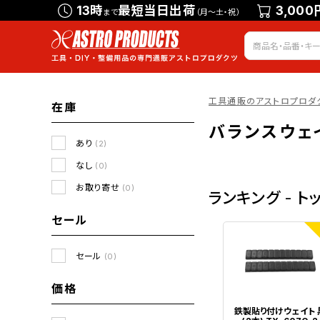
13時
最短当日出荷
3,000
まで
（月～土・祝）
工具通販のアストロプロダ
在庫
バランスウェ
あり
(2)
なし
(0)
お取り寄せ
(0)
ランキング - ト
セール
1
セール
(0)
価格
鉄製貼り付けウェイト 