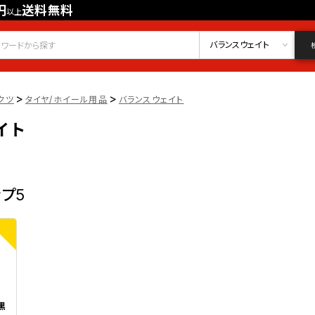
円
送料無料
以上
会員登録
ログイン
お気に入り
バランスウェイト
>
>
クツ
タイヤ/ホイール用品
バランスウェイト
イト
ップ5
黒