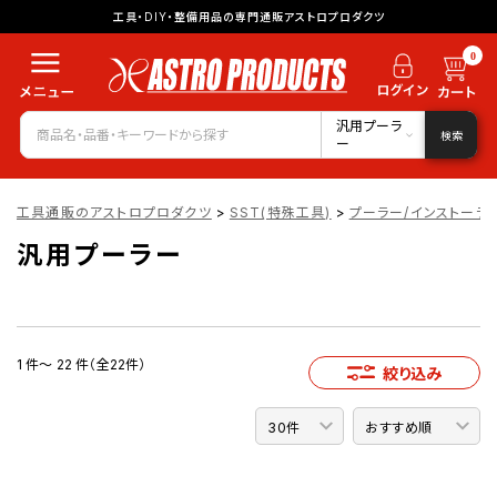
工具・DIY・整備用品の専門通販アストロプロダクツ
0
汎用プーラ
検索
ー
工具通販のアストロプロダクツ
>
SST(特殊工具)
>
プーラー/インストーラ
汎用プーラー
1 件～ 22 件（全22件）
絞り込み