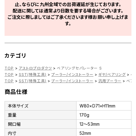
止、ならびに九州全域での出荷遅延が生じております。
配送に関しては通常より日数を要する場合がございます。
ご注文に際しましてはご了承くださいます様お願い申し上げま
す。
カテゴリ
TOP
>
アストロプロダクツ
>
ベアリングセパレーター S
TOP
>
SST(特殊工具)
>
プーラー/インストーラー
>
ギヤ/ベアリング
>
ベ
TOP
>
SST(特殊工具)
>
プーラー/インストーラー
>
汎用プーラー
>
ベア
商品仕様
本体サイズ
W80×D71×H11mm
重量
170g
開口幅
12～53mm
内寸
52mm