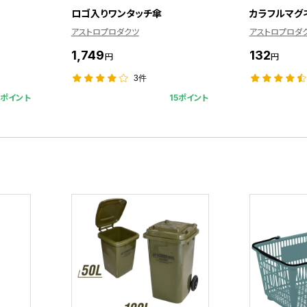
ロゴ入りワンタッチ傘
カラフルマグネ
アストロプロダクツ
アストロプロダ
1,749
132
円
円
3件
1ポイント
15ポイント