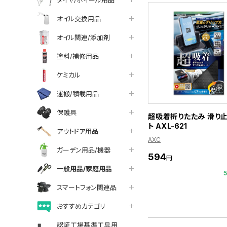
オイル交換用品
オイル関連/添加剤
塗料/補修用品
ケミカル
運搬/積載用品
保護具
超吸着折りたたみ 滑り
ト AXL-621
アウトドア用品
AXC
ガーデン用品/機器
594
円
一般用品/家庭用品
スマートフォン関連品
おすすめカテゴリ
認証工場基準工具用