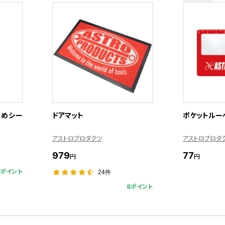
止めシー
ドアマット
ポケットルーペ
アストロプロダクツ
アストロプロダ
979
77
円
円
5ポイント
24件
8ポイント