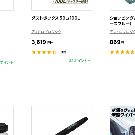
ダストボックス 50L/100L
ショッピングバ
ースブルー）
アストロプロダクツ
アストロプロダ
3,619
869
円～
円
19件
32ポイント 〜
2ポイント