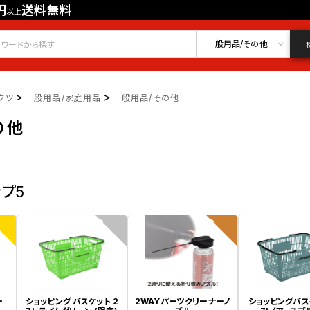
円
送料無料
以上
会員登録
ログイン
お気に入り
一般用品/その他
>
>
クツ
一般用品/家庭用品
一般用品/その他
の他
ップ5
2
3
ー
ショッピング バスケット 2
2WAYパーツクリーナーノ
ショッピングバス