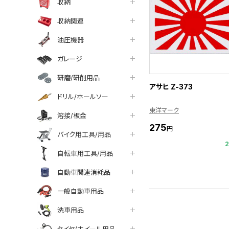
収納
収納関連
油圧機器
ガレージ
研磨/研削用品
アサヒ Z-373
ドリル/ホールソー
東洋マーク
溶接/板金
275
円
バイク用工具/用品
自転車用工具/用品
自動車関連消耗品
一般自動車用品
洗車用品
タイヤ/ホイール用品