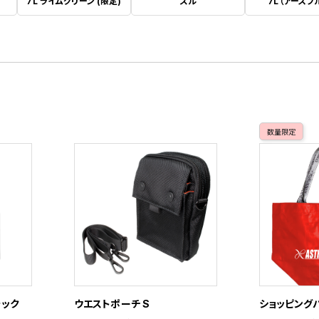
7L ライムグリーン (限定)
ズル
7L（アースブ
数量限定
ラック
ウエストポーチ S
ショッピングバ