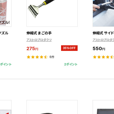
ノズル
伸縮式 まごの手
伸縮式 サイ
アストロプロダクツ
アストロプロダ
275
550
35%OFF
円
円
6件
2ポイント
2ポイント