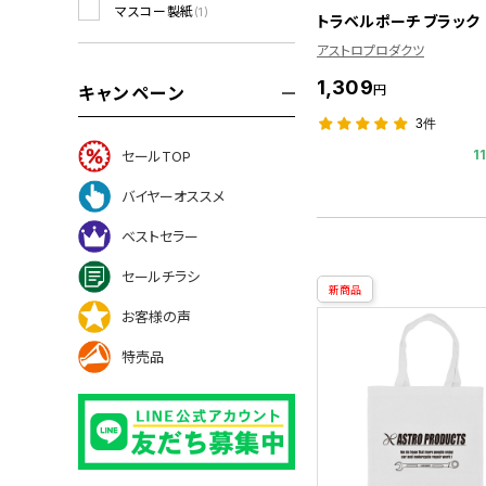
マスコー製紙
(1)
トラベルポーチ ブラック
アストロプロダクツ
1,309
円
キャンペーン
3件
1
セールTOP
バイヤーオススメ
ベストセラー
セールチラシ
新商品
お客様の声
特売品