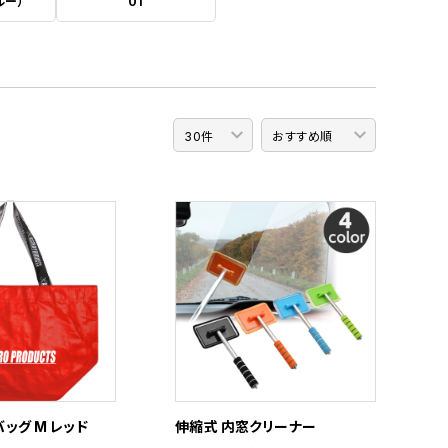
ルー）
01
ッグ M レッド
伸縮式 内窓クリーナー