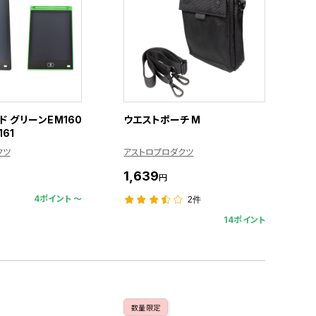
 グリーンEM160
ウエストポーチ M
161
クツ
アストロプロダクツ
1,639
円
4ポイント 〜
2件
14ポイント
数量限定