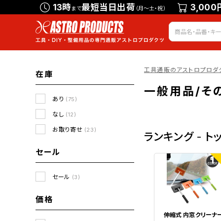
13時
最短当日出荷
3,000
まで
（月～土・祝）
工具通販のアストロプロダ
在庫
一般用品/そ
あり
(75)
なし
(12)
お取り寄せ
(23)
ランキング - ト
セール
1
セール
(3)
価格
伸縮式 内窓クリーナ