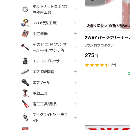
ボルトナット修正/応
急処置工具
SST(特殊工具)
測定機器
2WAYパーツクリーナー
その他工具/ハンマ
アストロプロダクツ
ー/バール/ポンチ等
275
円
エアコンプレッサー
2件
エア接続関連
エアツール
電動工具
電工工具/用品
ワークライト/トーチラ
イト