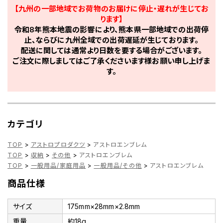
【九州の一部地域でお荷物のお届けに停止・遅れが生じてお
ります】
令和8年熊本地震の影響により、熊本県一部地域での出荷停
止、ならびに九州全域での出荷遅延が生じております。
配送に関しては通常より日数を要する場合がございます。
ご注文に際しましてはご了承くださいます様お願い申し上げま
す。
カテゴリ
TOP
>
アストロプロダクツ
>
アストロエンブレム
TOP
>
収納
>
その他
>
アストロエンブレム
TOP
>
一般用品/家庭用品
>
一般用品/その他
>
アストロエンブレム
商品仕様
サイズ
175mm×28mm×2.8mm
重量
約18g