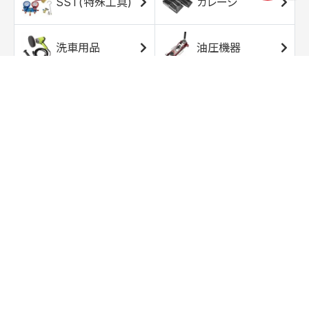
SST(特殊工具)
ガレージ
洗車用品
油圧機器
エアコンプレッサ
エアツール
ー
トルクレンチ
ソケット
ラチェット/スピン
レンチ/スパナ
ナー
バイク用工具/用
オイル交換用品
品
ワークライト/ト
研磨/研削用品
ーチライト