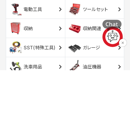
電動工具
ツールセット
収納
収納関連
SST(特殊工具)
ガレージ
洗車用品
油圧機器
エアコンプレッサ
エアツール
ー
トルクレンチ
ソケット
ラチェット/スピン
レンチ/スパナ
ナー