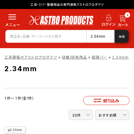
工具・DIY・整備用品の専門通販アストロプロダクツ
0
2.34mm
検索
工具通販のアストロプロダクツ
>
研磨/研削用品
>
超硬バー
>
2.34mm
2.34mm
1 件～ 1 件（全1件）
絞り込み
φ2.34mm