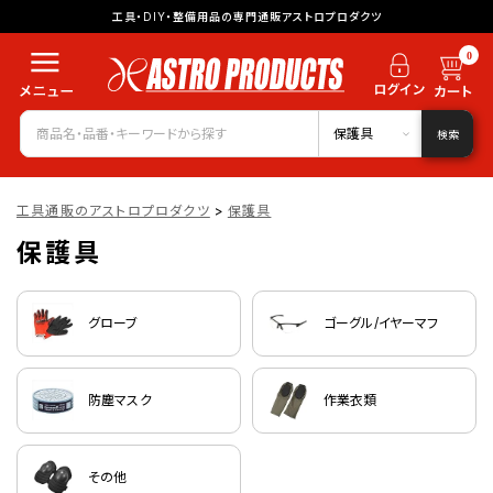
工具・DIY・整備用品の専門通販アストロプロダクツ
0
保護具
検索
工具通販のアストロプロダクツ
>
保護具
保護具
グローブ
ゴーグル/イヤーマフ
防塵マスク
作業衣類
その他