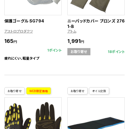
保護ゴーグル SG794
ニーパッドカバー ブロンズ 276
1-B
アストロプロダクツ
アトム
165
1,991
円
円
1ポイント
18ポイント
お取り寄せ
疲れにくい、軽量タイプ
お取り寄せ
WEB限定価格
お取り寄せ
オイル交換