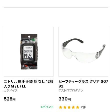
ニトリル厚手手袋 粉なし 12枚
セーフティーグラス クリア SG7
入り M / L / LL
92
カジメイク
アストロプロダクツ
528
330
円
円
4ポイント
2件