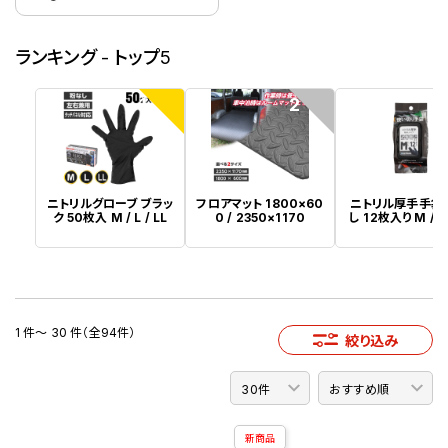
ランキング - トップ5
1
2
ニトリルグローブ ブラッ
フロアマット 1800×60
ニトリル厚手手袋
ク 50枚入 M / L / LL
0 / 2350×1170
し 12枚入り M / L 
1 件～ 30 件（全94件）
絞り込み
新商品