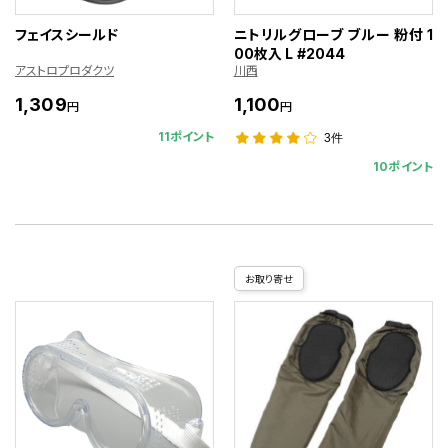
フェイスシールド
ニトリルグローブ ブルー 粉付 1
00枚入 L #2044
アストロプロダクツ
川西
1,309
1,100
円
円
11ポイント
3件
10ポイント
お取り寄せ