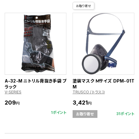
お取り寄せ
A-32-M ニトリル背抜き手袋 ブ
塗装マスク Ｍサイズ DPM-01T
ラック
M
V-SERIES
TRUSCO / トラスコ
209
3,421
円
円
1ポイント
31ポイント
お取り寄せ