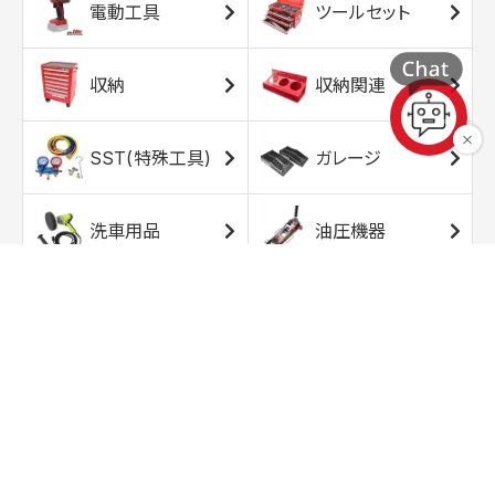
電動工具
ツールセット
収納
収納関連
SST(特殊工具)
ガレージ
洗車用品
油圧機器
エアコンプレッサ
エアツール
ー
トルクレンチ
ソケット
ラチェット/スピン
レンチ/スパナ
ナー