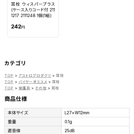
耳栓 ウィスパープラス
(ケース入りコード付 211
1217 2111248 1個(1組)
242
円
カテゴリ
TOP
>
アストロプロダクツ
>
耳栓
TOP
>
バイヤーオススメ
>
耳栓
TOP
>
保護具
>
その他
>
耳栓
商品仕様
本体サイズ
L27×W12mm
重量
0.1g
遮音値
25dB