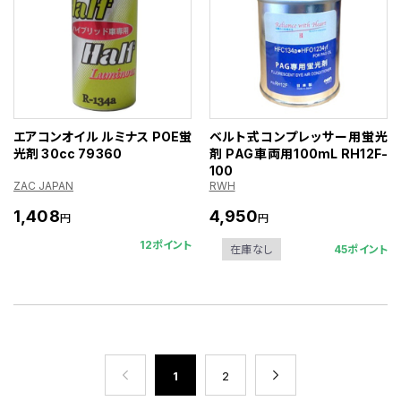
エアコンオイル ルミナス POE蛍
ベルト式コンプレッサー用蛍光
光剤 30cc 79360
剤 PAG車両用100mL RH12F-
100
ZAC JAPAN
RWH
1,408
4,950
円
円
12ポイント
45ポイント
在庫なし
1
2