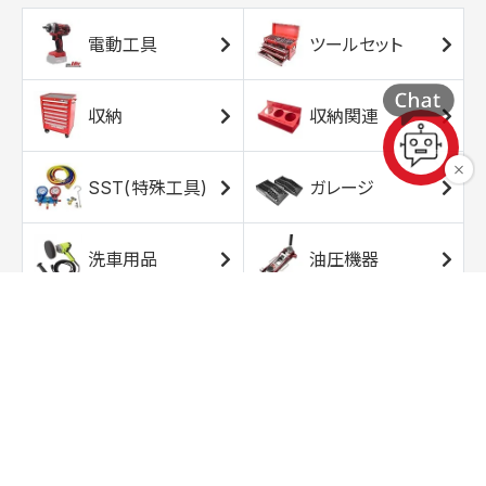
電動工具
ツールセット
収納
収納関連
SST(特殊工具)
ガレージ
洗車用品
油圧機器
エアコンプレッサ
エアツール
ー
トルクレンチ
ソケット
ラチェット/スピン
レンチ/スパナ
ナー