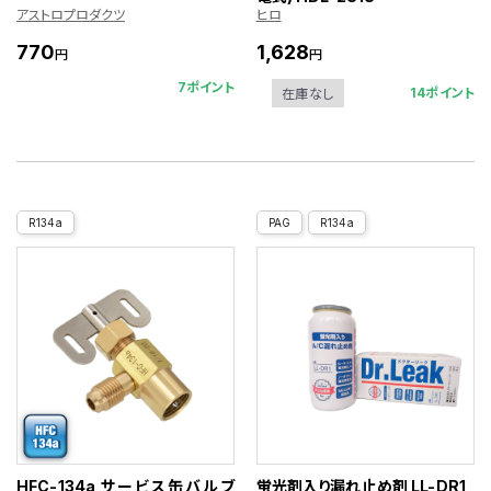
アストロプロダクツ
ヒロ
770
1,628
円
円
7ポイント
14ポイント
在庫なし
R134a
PAG
R134a
HFC-134a サービス缶バルブ
蛍光剤入り漏れ止め剤 LL-DR1