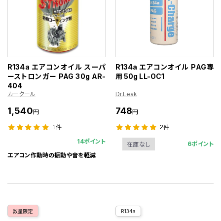
R134a エアコンオイル スーパ
R134a エアコンオイル PAG専
ーストロンガー PAG 30g AR-
用 50g LL-OC1
404
カークール
Dr.Leak
1,540
748
円
円
1件
2件
14ポイント
6ポイント
在庫なし
エアコン作動時の振動や音を軽減
数量限定
R134a