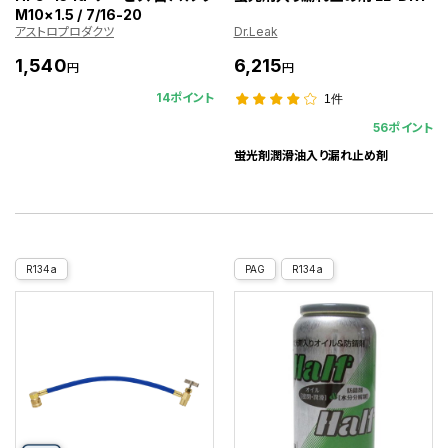
M10×1.5 / 7/16-20
アストロプロダクツ
Dr.Leak
1,540
6,215
円
円
14ポイント
1件
56ポイント
蛍光剤潤滑油入り漏れ止め剤
R134a
PAG
R134a