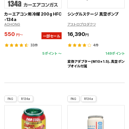
カーエアコン用冷媒 200g HFC
シングルステージ 真空ポンプ
-134a
AOHONG
アストロプロダクツ
550
16,390
円～
円
一部セール
33件
4件
5ポイント 〜
149ポイント
変換アダプター(M10×1.5)、真空ポン
プオイル付属
PAG
R134a
PAG
R134a