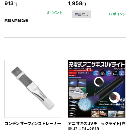
913
1,958
円
円
8ポイント
17ポイント
在庫なし
防錆＆防触効果
コンデンサーフィンストレーナー
アニサキスUVチェックライト(充
電式) HDL-2818