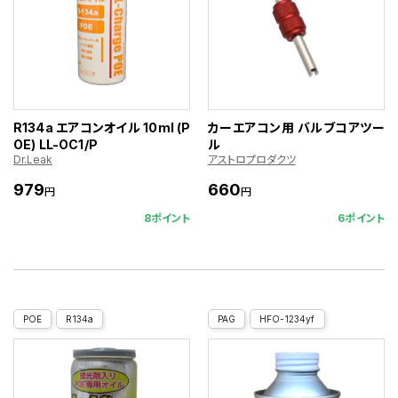
R134a エアコンオイル 10ml (P
カーエアコン用 バルブコアツー
OE) LL-OC1/P
ル
Dr.Leak
アストロプロダクツ
979
660
円
円
8ポイント
6ポイント
POE
R134a
PAG
HFO-1234yf