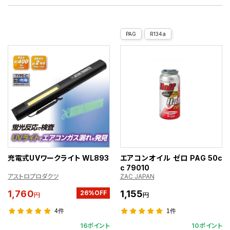
PAG
R134a
充電式UVワークライト WL893
エアコンオイル ゼロ PAG 50c
c 79010
アストロプロダクツ
ZAC JAPAN
1,760
1,155
26%OFF
円
円
4件
1件
16ポイント
10ポイント