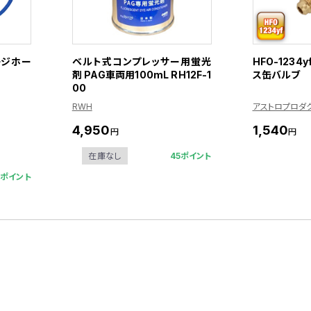
ャージホー
ベルト式コンプレッサー用蛍光
HFO-1234y
剤 PAG車両用100mL RH12F-1
ス缶バルブ
00
RWH
アストロプロダ
4,950
1,540
円
円
45ポイント
在庫なし
3ポイント