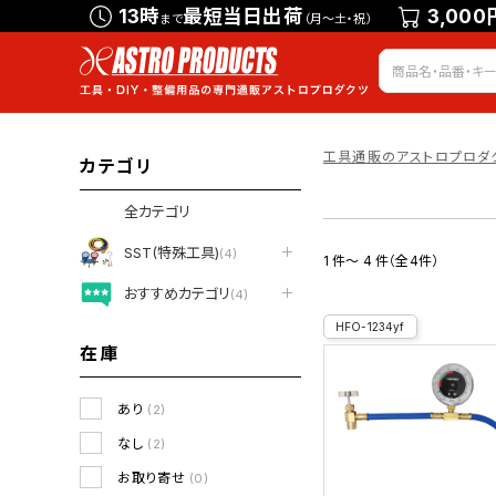
13時
最短当日出荷
3,000
まで
（月～土・祝）
工具通販のアストロプロダ
カテゴリ
全カテゴリ
SST(特殊工具)
(4)
1 件～ 4 件（全4件）
おすすめカテゴリ
(4)
HFO-1234yf
在庫
あり
(2)
なし
(2)
お取り寄せ
(0)