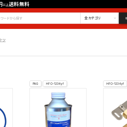
円
送料無料
以上
会員登録
ログイン
お気に入り
全カテゴリ
クツ
PAG
HFO-1234yf
HFO-1234yf