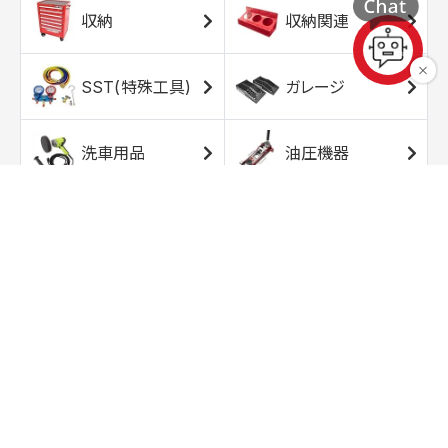
収納
収納関連
SST(特殊工具)
ガレージ
洗車用品
油圧機器
エアコンプレッサ
エアツール
ー
トルクレンチ
ソケット
ラチェット/スピン
レンチ/スパナ
ナー
バイク用工具/用
オイル交換用品
品