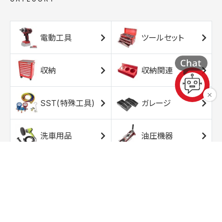
電動工具
ツールセット
収納
収納関連
SST(特殊工具)
ガレージ
洗車用品
油圧機器
エアコンプレッサ
エアツール
ー
トルクレンチ
ソケット