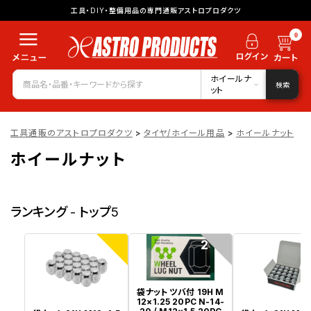
工具・DIY・整備用品の専門通販アストロプロダクツ
0
ホイールナ
検索
ット
工具通販のアストロプロダクツ
>
タイヤ/ホイール用品
>
ホイールナット
ホイールナット
ランキング - トップ5
1
2
袋ナット ツバ付 19H M
12×1.25 20PC N-14-