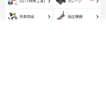
SST(特殊工具)
ガレージ
洗車用品
油圧機器
エアコンプレッサ
エアツール
ー
トルクレンチ
ソケット
ラチェット/スピン
レンチ/スパナ
ナー
バイク用工具/用
オイル交換用品
品
ワークライト/ト
研磨/研削用品
ーチライト