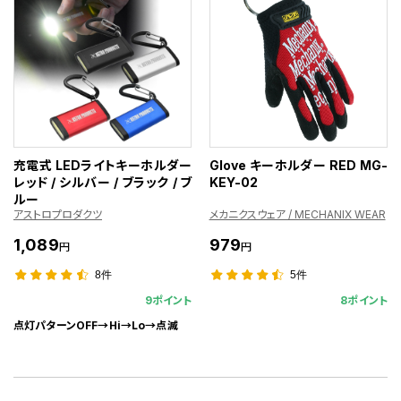
充電式 LEDライトキーホルダー
Glove キーホルダー RED MG-
レッド / シルバー / ブラック / ブ
KEY-02
ルー
アストロプロダクツ
メカニクスウェア / MECHANIX WEAR
1,089
979
円
円
8件
5件
9ポイント
8ポイント
点灯パターンOFF→Hi→Lo→点滅