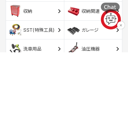
収納
収納関連
SST(特殊工具)
ガレージ
洗車用品
油圧機器
エアコンプレッサ
エアツール
ー
トルクレンチ
ソケット
ラチェット/スピン
レンチ/スパナ
ナー
バイク用工具/用
オイル交換用品
品