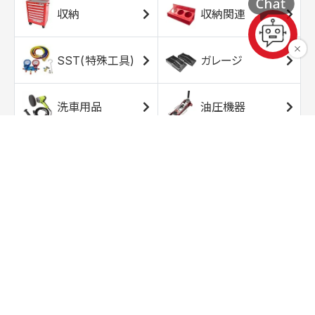
収納
収納関連
SST(特殊工具)
ガレージ
洗車用品
油圧機器
エアコンプレッサ
エアツール
ー
トルクレンチ
ソケット
ラチェット/スピン
レンチ/スパナ
ナー
バイク用工具/用
オイル交換用品
品