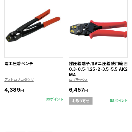
電工圧着ペンチ
裸圧着端子用ミニ圧着使用範囲
0.3･0.5･1.25･2･3.5･5.5 AK2
MA
アストロプロダクツ
ロブテックス
4,389
6,457
円
円
39ポイント
58ポイント
お取り寄せ