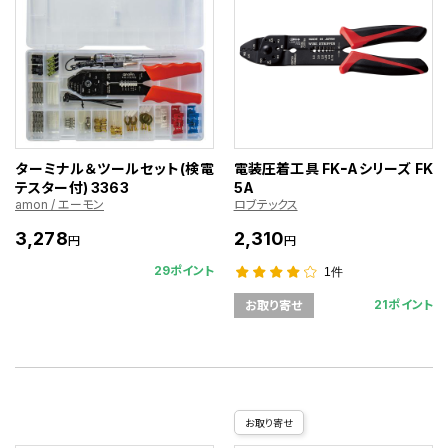
ターミナル＆ツールセット(検電
電装圧着工具 FKｰAシリーズ FK
テスター付) 3363
5A
amon / エーモン
ロブテックス
3,278
2,310
円
円
29ポイント
1件
21ポイント
お取り寄せ
お取り寄せ