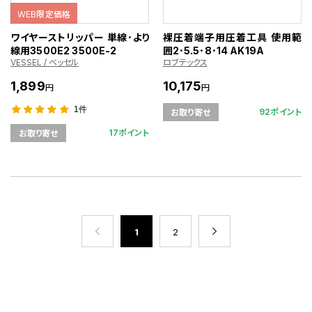
WEB限定価格
ワイヤーストリッパー 単線･より
裸圧着端子用圧着工具 使用範
線用3500E2 3500E-2
囲2･5.5･8･14 AK19A
VESSEL / ベッセル
ロブテックス
1,899
10,175
円
円
1件
92ポイント
お取り寄せ
17ポイント
お取り寄せ
1
2