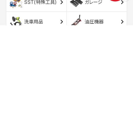
SST(特殊工具)
ガレージ
洗車用品
油圧機器
エアコンプレッサ
エアツール
ー
トルクレンチ
ソケット
ラチェット/スピン
レンチ/スパナ
ナー
バイク用工具/用
オイル交換用品
品
ワークライト/ト
研磨/研削用品
ーチライト