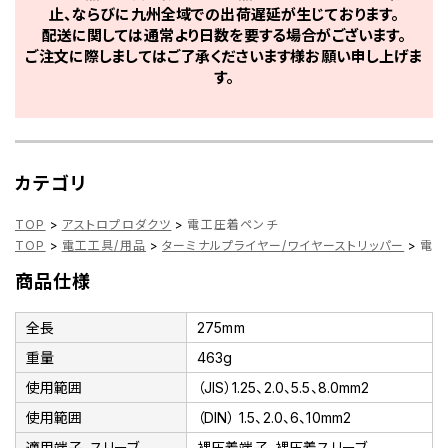
止、ならびに九州全域での出荷遅延が生じております。
配送に関しては通常より日数を要する場合がございます。
ご注文に際しましてはご了承くださいます様お願い申し上げま
す。
カテゴリ
TOP
>
アストロプロダクツ
>
電工圧着ペンチ
TOP
>
電工工具/用品
>
ターミナルプライヤー/ワイヤーストリッパー
>
電工
商品仕様
全長
275mm
重量
463g
使用範囲
（JIS）1.25、2.0、5.5、8.0mm2
使用範囲
（DIN） 1.5、2.0、6、10mm2
適用端子、スリーブ
裸圧着端子、裸圧着スリーブ