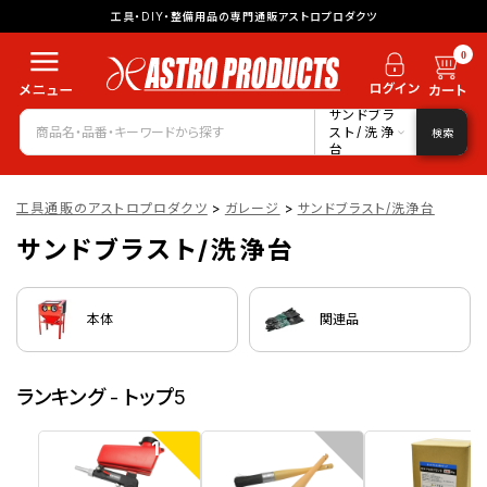
工具・DIY・整備用品の専門通販アストロプロダクツ
0
サンドブラ
スト/洗浄
検索
台
工具通販のアストロプロダクツ
>
ガレージ
>
サンドブラスト/洗浄台
サンドブラスト/洗浄台
本体
関連品
ランキング - トップ5
1
2