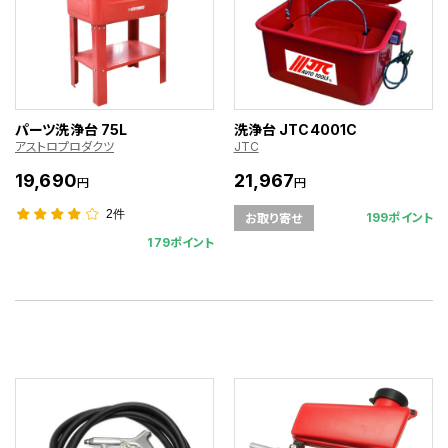
パーツ洗浄台 75L
洗浄台 JTC4001C
アストロプロダクツ
JTC
19,690
21,967
円
円
2件
199ポイント
お取り寄せ
179ポイント