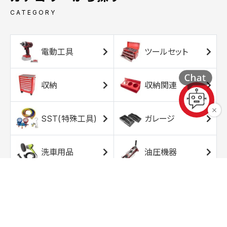
CATEGORY
電動工具
ツールセット
収納
収納関連
SST(特殊工具)
ガレージ
洗車用品
油圧機器
エアコンプレッサ
エアツール
ー
トルクレンチ
ソケット