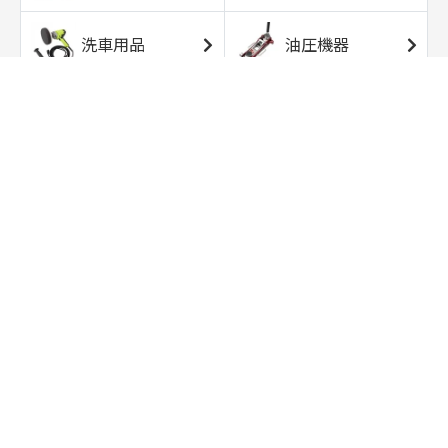
洗車用品
油圧機器
エアコンプレッサ
エアツール
ー
トルクレンチ
ソケット
ラチェット/スピン
レンチ/スパナ
ナー
バイク用工具/用
オイル交換用品
品
ワークライト/ト
研磨/研削用品
ーチライト
タイヤ/ホイール
アウトドア用品