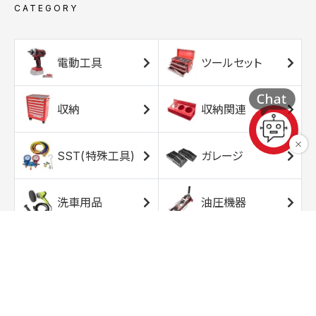
CATEGORY
電動工具
ツールセット
収納
収納関連
SST(特殊工具)
ガレージ
洗車用品
油圧機器
エアコンプレッサ
エアツール
ー
トルクレンチ
ソケット