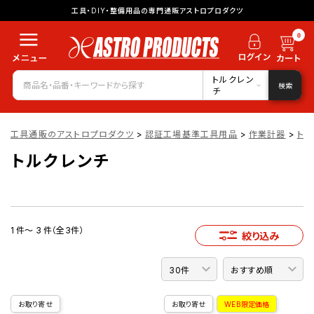
工具・DIY・整備用品の専門通販アストロプロダクツ
0
トルクレン
検索
チ
工具通販のアストロプロダクツ
>
認証工場基準工具用品
>
作業計器
>
トル
トルクレンチ
1 件～ 3 件（全3件）
絞り込み
お取り寄せ
お取り寄せ
WEB限定価格