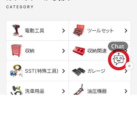
CATEGORY
電動工具
ツールセット
収納
収納関連
SST(特殊工具)
ガレージ
洗車用品
油圧機器
エアコンプレッサ
エアツール
ー
トルクレンチ
ソケット