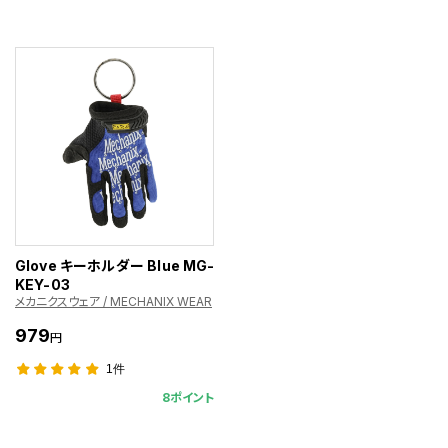
Glove キーホルダー Blue MG-
KEY-03
メカニクスウェア / MECHANIX WEAR
979
円
1件
8ポイント