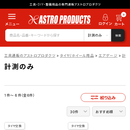
工具・DIY・整備用品の専門通販アストロプロダクツ
0
計測のみ
検索
工具通販のアストロプロダクツ
>
タイヤ/ホイール用品
>
エアゲージ
>
計測
計測のみ
1 件～ 6 件（全6件）
絞り込み
タイヤ交換
タイヤ交換