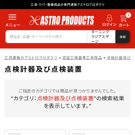
工具・DIY・整備用品の専門通販アストロプロダクツ
0
ターニング
ラジアスゲ
検索
ージ
工具通販のアストロプロダクツ
>
認証工場基準工具用品
>
点検計器及び点
点検計器及び点検装置
ご指定のカテゴリでは商品が見つかりませんでした。
“カテゴリ：
点検計器及び点検装置
”の検索結果
を表示しています。”