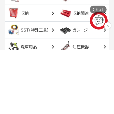
収納
収納関連
SST(特殊工具)
ガレージ
洗車用品
油圧機器
エアコンプレッサ
エアツール
ー
トルクレンチ
ソケット
ラチェット/スピン
レンチ/スパナ
ナー
バイク用工具/用
オイル交換用品