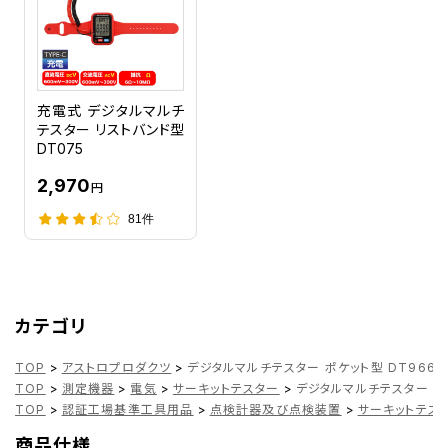
充電式 デジタルマルチ
テスター リストバンド型
DT075
2,970
円
81件
カテゴリ
TOP
>
アストロプロダクツ
>
デジタルマルチテスター ポケット型 DT966
TOP
>
測定機器
>
電気
>
サーキットテスター
>
デジタルマルチテスター ポケ
TOP
>
認証工場基準工具用品
>
点検計器及び点検装置
>
サーキットテス
商品仕様