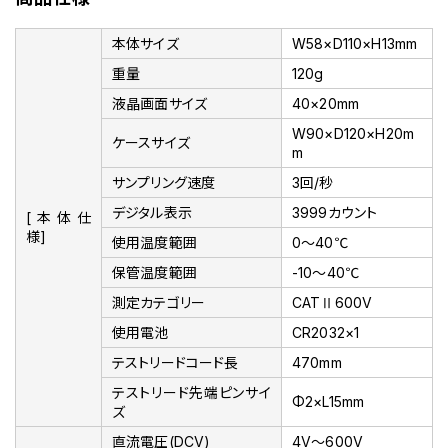
本体サイズ
W58×D110×H13mm
重量
120g
液晶画面サイズ
40×20mm
W90×D120×H20m
ケースサイズ
m
サンプリング速度
3回/秒
デジタル表示
3999カウント
[本体仕
様]
使用温度範囲
0～40℃
保管温度範囲
-10～40℃
測定カテゴリー
CATⅡ600V
使用電池
CR2032×1
テストリードコード長
470mm
テストリード先端ピンサイ
Φ2×L15mm
ズ
直流電圧(DCV)
4V～600V