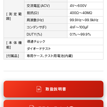
交流電圧(ACV)
4V～600V
抵抗(Ω)
400Ω～40MΩ
[測定範
囲]
周波数(Hz)
99.9Hz～99.9kHz
コンデンサ(F)
4nF～100μF
DUTY(%)
0.1%～99.9%
導通チェック
[本体機
能]
ダイオードテスト
[付属品]
専用ケース、テスト用電池(内蔵)
取扱説明書