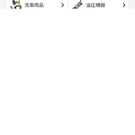
洗車用品
油圧機器
エアコンプレッサ
エアツール
ー
トルクレンチ
ソケット
ラチェット/スピン
レンチ/スパナ
ナー
バイク用工具/用
オイル交換用品
品
ワークライト/ト
研磨/研削用品
ーチライト
タイヤ/ホイール
アウトドア用品
用品