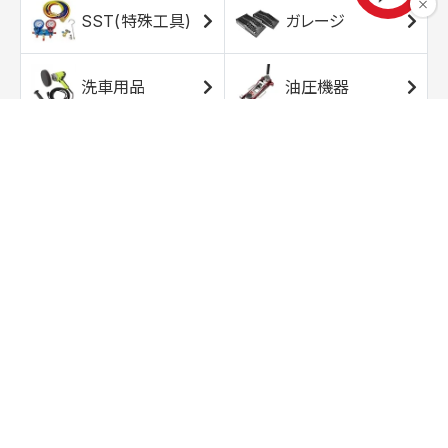
SST(特殊工具)
ガレージ
洗車用品
油圧機器
エアコンプレッサ
エアツール
ー
トルクレンチ
ソケット
ラチェット/スピン
レンチ/スパナ
ナー
バイク用工具/用
オイル交換用品
品
ワークライト/ト
研磨/研削用品
ーチライト