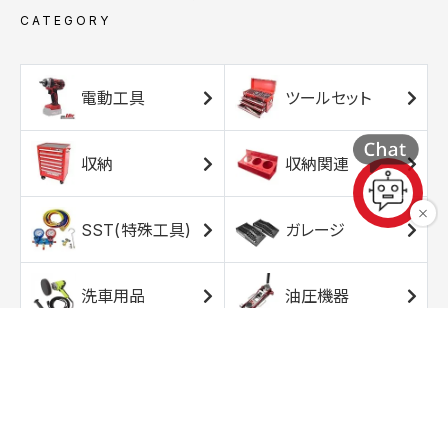
CATEGORY
電動工具
ツールセット
収納
収納関連
SST(特殊工具)
ガレージ
洗車用品
油圧機器
エアコンプレッサ
エアツール
ー
トルクレンチ
ソケット