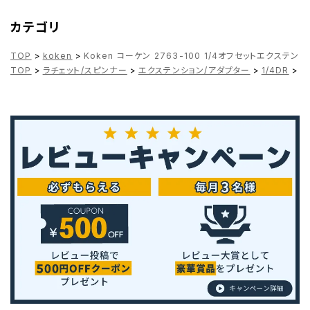
カテゴリ
TOP
>
koken
>
Koken コーケン 2763-100 1/4オフセットエクステン
TOP
>
ラチェット/スピンナー
>
エクステンション/アダプター
>
1/4DR
>
K