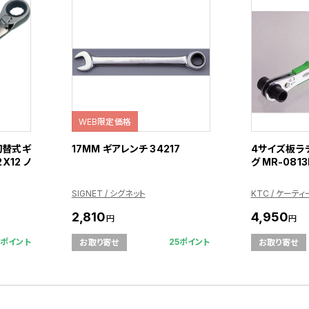
WEB限定価格
 切替式ギ
17MM ギアレンチ 34217
4サイズ板ラ
X12 ノ
グ MR-0813
SIGNET / シグネット
KTC / ケーテ
2,810
4,950
円
円
4ポイント
25ポイント
お取り寄せ
お取り寄せ