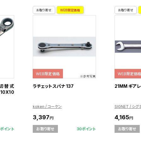
お取り寄せ
WEB限定価格
お取り寄せ
WEB限定価格
WEB限定価
R 切替式
ラチェットスパナ 137
21MM ギアレ
10X10
koken / コーケン
SIGNET / シグ
3,397
4,165
円
円
2ポイント
30ポイント
お取り寄せ
お取り寄せ