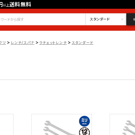
円
送料無料
以上
会員登録
ログイン
お気に入り
スタンダード
>
>
>
クツ
レンチ/スパナ
ラチェットレンチ
スタンダード