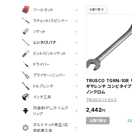
ツールセット
お取り寄せ
ラチェット/スピンナー
ソケット
レンチ/スパナ
ビット/ビットソケット
ドライバー
プライヤー/ニッパー
TRUSCO TGRN-10
ギヤレンチ コンビタイプ 
トルクレンチ
ノンクロム
インチ工具
TRUSCO / トラスコ
内装剥がし/トリムク
2,442
円
リップ
2
お取り寄せ
ボルトナット修正/応
急処置工具