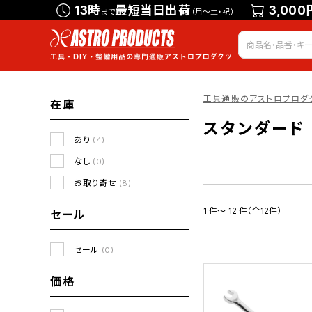
13時
最短当日出荷
3,000
まで
（月～土・祝）
工具通販のアストロプロダ
在庫
スタンダード
あり
(4)
なし
(0)
お取り寄せ
(8)
1 件～ 12 件（全12件）
セール
セール
(0)
価格