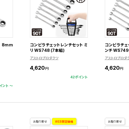
 8mm
コンビラチェットレンチセット ミ
コンビラチェ
リ WS748 (7本組)
ンチ WS749
アストロプロダクツ
アストロプロダ
4,620
4,620
円
円
42ポイント
イント 〜
お取り寄せ
WEB限定価格
お取り寄せ