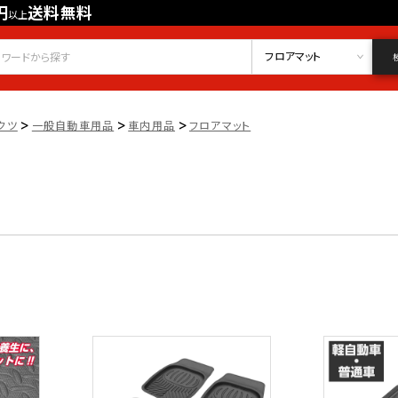
円
送料無料
以上
会員登録
ログイン
お気に入り
フロアマット
>
>
>
クツ
一般自動車用品
車内用品
フロアマット