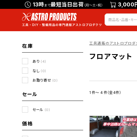
13時
最短当日出荷
3,000
まで
（月～土・祝）
工具通販のアストロプロダ
在庫
フロアマット
あり
(4)
なし
(0)
お取り寄せ
(0)
1 件～ 4 件（全4件）
セール
セール
(0)
価格