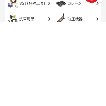
SST(特殊工具)
ガレージ
洗車用品
油圧機器
エアコンプレッサ
エアツール
ー
トルクレンチ
ソケット
ラチェット/スピン
レンチ/スパナ
ナー
バイク用工具/用
オイル交換用品
品
ワークライト/ト
研磨/研削用品
ーチライト