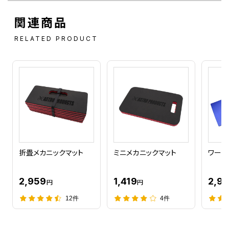
関連商品
RELATED PRODUCT
折畳メカニックマット
ミニメカニックマット
ワーク
2,959
1,419
2,9
円
円
12件
4件