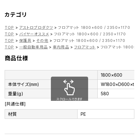
カテゴリ
TOP
>
アストロプロダクツ
>
フロアマット 1800×600 / 2350×1170
TOP
>
バイヤーオススメ
>
フロアマット 1800×600 / 2350×1170
TOP
>
保護具
>
その他
>
フロアマット 1800×600 / 2350×1170
TOP
>
一般自動車用品
>
車内用品
>
フロアマット
>
フロアマット 1800×60
商品仕様
1800×600
本体サイズ(mm)
W1800×D600×t7
重量(g)
580
スクロールできます
[共通仕様]
材質
PE